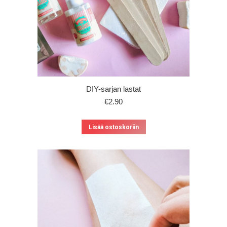
DIY-sarjan lastat
€
2.90
Lisää ostoskoriin