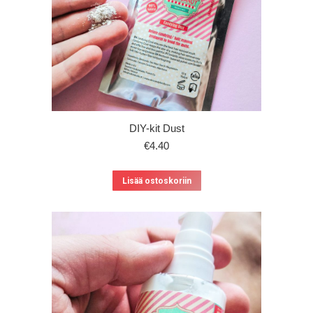
DIY-kit Dust
€
4.40
Lisää ostoskoriin