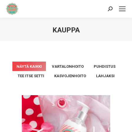
Hae:
KAUPPA
Sinä olet täällä:
NÄYTÄ KAIKKI
VARTALONHOITO
PUHDISTUS
TEE ITSE SETTI
KASVOJENHOITO
LAHJAKSI