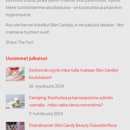
ihonhoito brändi, jonka Xylitol -massat ovat patentoidut. Xylitoli
tekee tuotteistamme ainutlaatuisia - se kosteuttaa ja pitää ihon
hygieenisenä.
Kun olet kerran kokeillut Skin Candya, ei ole paluuta takaisin - Niin
mahtavia tuotteet ovat!
Share The Fun!
Uusimmat julkaisut
Seitsemän syytä miksi tulla mukaan Skin Candyn
koulutuksiin!
26. syyskuuta 2024
Candying: Ihonhoitoa ja karvanpoistoa xylitolin
voimalla - miksi valita tämä menetelmä?
9. huhtikuuta 2024
Scandinavian Skin Candy Beauty Düsseldorfissa