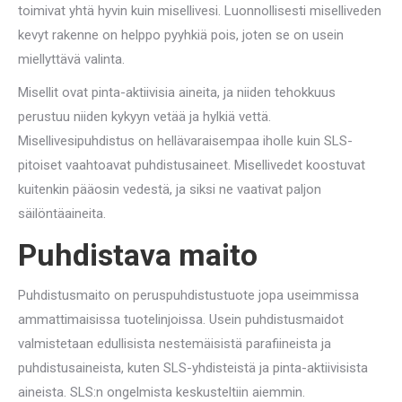
toimivat yhtä hyvin kuin misellivesi. Luonnollisesti miselliveden
kevyt rakenne on helppo pyyhkiä pois, joten se on usein
miellyttävä valinta.
Misellit ovat pinta-aktiivisia aineita, ja niiden tehokkuus
perustuu niiden kykyyn vetää ja hylkiä vettä.
Misellivesipuhdistus on hellävaraisempaa iholle kuin SLS-
pitoiset vaahtoavat puhdistusaineet. Misellivedet koostuvat
kuitenkin pääosin vedestä, ja siksi ne vaativat paljon
säilöntäaineita.
Puhdistava maito
Puhdistusmaito on peruspuhdistustuote jopa useimmissa
ammattimaisissa tuotelinjoissa. Usein puhdistusmaidot
valmistetaan edullisista nestemäisistä parafiineista ja
puhdistusaineista, kuten SLS-yhdisteistä ja pinta-aktiivisista
aineista. SLS:n ongelmista keskusteltiin aiemmin.