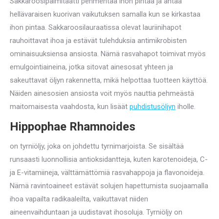
Sakkaroosipalmitaatti pehmentää ihon pintaa ja antaa
hellävaraisen kuorivan vaikutuksen samalla kun se kirkastaa
ihon pintaa. Sakkaroosilauraatissa olevat lauriinihapot
rauhoittavat ihoa ja estävät tulehduksia antimikrobisten
ominaisuuksiensa ansiosta. Nämä rasvahapot toimivat myös
emulgointiaineina, jotka sitovat ainesosat yhteen ja
sakeuttavat öljyn rakennetta, mikä helpottaa tuotteen käyttöä.
Näiden ainesosien ansiosta voit myös nauttia pehmeästä
maitomaisesta vaahdosta, kun lisäät
puhdistusöljyn
iholle.
Hippophae Rhamnoides
on tyrniöljy, joka on johdettu tyrnimarjoista. Se sisältää
runsaasti luonnollisia antioksidantteja, kuten karotenoideja, C-
ja E-vitamiineja, välttämättömiä rasvahappoja ja flavonoideja.
Nämä ravintoaineet estävät solujen hapettumista suojaamalla
ihoa vapailta radikaaleilta, vaikuttavat niiden
aineenvaihduntaan ja uudistavat ihosoluja. Tyrniöljy on