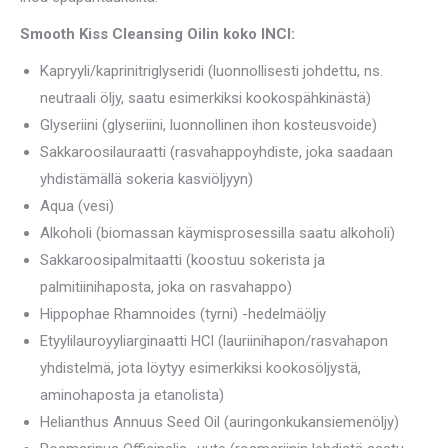
Smooth Kiss Cleansing Oilin koko INCI:
Kapryyli/kaprinitriglyseridi (luonnollisesti johdettu, ns.
neutraali öljy, saatu esimerkiksi kookospähkinästä)
Glyseriini (glyseriini, luonnollinen ihon kosteusvoide)
Sakkaroosilauraatti (rasvahappoyhdiste, joka saadaan
yhdistämällä sokeria kasviöljyyn)
Aqua (vesi)
Alkoholi (biomassan käymisprosessilla saatu alkoholi)
Sakkaroosipalmitaatti (koostuu sokerista ja
palmitiinihaposta, joka on rasvahappo)
Hippophae Rhamnoides (tyrni) -hedelmäöljy
Etyylilauroyyliarginaatti HCl (lauriinihapon/rasvahapon
yhdistelmä, jota löytyy esimerkiksi kookosöljystä,
aminohaposta ja etanolista)
Helianthus Annuus Seed Oil (auringonkukansiemenöljy)