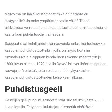
Valikoima on laaja; Mistä tiedät mikä on parasta eri
ihotyypeille? Ja onko ympäristöarvoilla väliä? Tässä
artikkelissa verrataan eri puhdistustuotteiden ominaisuuksia ja
käsitellään puhdistusöljyn ainesosia.
Saippuat ovat kehittyneet eläinrasvoista erilaisiksi tuoksuviksi
kasvojen puhdistustuotteiksi, joilla on myös hoitavia
ominaisuuksia. Saippuan kemiallinen rakenne määriteltiin jo
1800-luvun alussa. 1970-luvulla Dove/Unilever lisäsi saippuaan
rasvoja ja ”voiteita”, joita voidaan pitää nykyaikaisten
kasvojenpuhdistustuotteiden kehityksen alkuna.
Puhdistusgeeli
Kasvojen geelipuhdistusaineet tulivat suosituiksi vasta 2000-
luvun lopulla. Erityisesti kuluttajatuotemerkit sisältävät