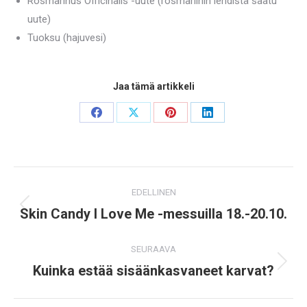
Rosmarinus Officinalis -uute (rosmariinin lehdistä saatu
uute)
Tuoksu (hajuvesi)
Jaa tämä artikkeli
Jaa
Jaa
Jaa
Jaa
Facebook:ssä
X:ssä
Pinterest:ssä
LinkedIn:ssä
Viesti
EDELLINEN
navigointi
Skin Candy I Love Me -messuilla 18.-20.10.
Edellinen
viesti:
SEURAAVA
Kuinka estää sisäänkasvaneet karvat?
Seuraava
postaus: