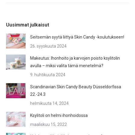
Uusimmat julkaisut
Seitsemän syytä liittyä Skin Candy -koulutukseen!
26. syyskuuta 2024
Makeutus: Ihonhoito ja karvojen poisto ksylitolin
avulla – miksi valita tämä menetelmä?
9. huhtikuuta 2024
Scandinavian Skin Candy Beauty Düsseldorfissa
22.-24.3
helmikuuta 14, 2024
Ksylitoli on helmi ihonhoidossa
maaliskuu 15, 2022