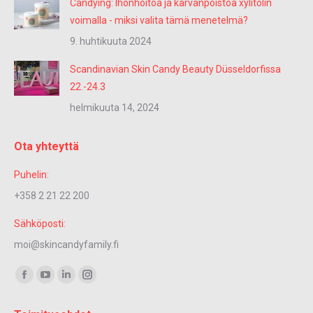
Candying: Ihonhoitoa ja karvanpoistoa xylitolin
voimalla - miksi valita tämä menetelmä?
9. huhtikuuta 2024
Scandinavian Skin Candy Beauty Düsseldorfissa
22.-24.3
helmikuuta 14, 2024
Ota yhteyttä
Puhelin:
+358 2 21 22 200
Sähköposti:
moi@skincandyfamily.fi
Löydä meidät:
Facebook
YouTube
Linkedin
Instagram
sivu
sivu
sivu
sivu