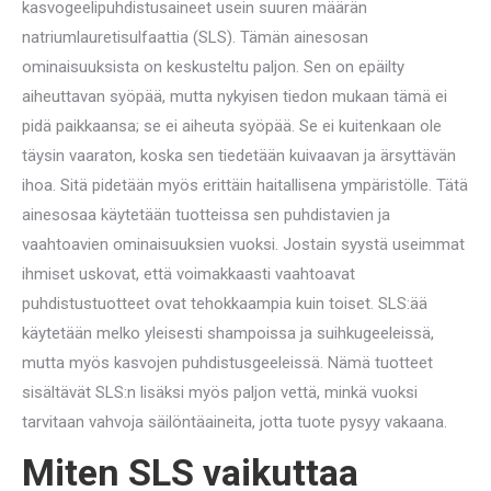
kasvogeelipuhdistusaineet usein suuren määrän
natriumlauretisulfaattia (SLS). Tämän ainesosan
ominaisuuksista on keskusteltu paljon. Sen on epäilty
aiheuttavan syöpää, mutta nykyisen tiedon mukaan tämä ei
pidä paikkaansa; se ei aiheuta syöpää. Se ei kuitenkaan ole
täysin vaaraton, koska sen tiedetään kuivaavan ja ärsyttävän
ihoa. Sitä pidetään myös erittäin haitallisena ympäristölle. Tätä
ainesosaa käytetään tuotteissa sen puhdistavien ja
vaahtoavien ominaisuuksien vuoksi. Jostain syystä useimmat
ihmiset uskovat, että voimakkaasti vaahtoavat
puhdistustuotteet ovat tehokkaampia kuin toiset. SLS:ää
käytetään melko yleisesti shampoissa ja suihkugeeleissä,
mutta myös kasvojen puhdistusgeeleissä. Nämä tuotteet
sisältävät SLS:n lisäksi myös paljon vettä, minkä vuoksi
tarvitaan vahvoja säilöntäaineita, jotta tuote pysyy vakaana.
Miten SLS vaikuttaa