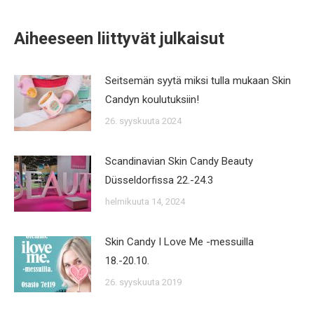
Aiheeseen liittyvät julkaisut
Seitsemän syytä miksi tulla mukaan Skin
Candyn koulutuksiin!
26. syyskuuta 2024
Scandinavian Skin Candy Beauty
Düsseldorfissa 22.-24.3
helmikuuta 14, 2024
Skin Candy I Love Me -messuilla
18.-20.10.
26. syyskuuta 2019