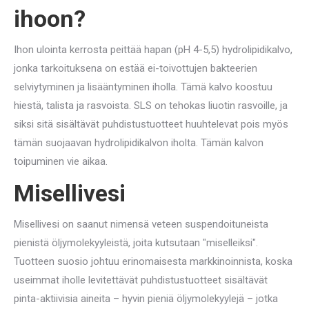
ihoon?
Ihon ulointa kerrosta peittää hapan (pH 4-5,5) hydrolipidikalvo,
jonka tarkoituksena on estää ei-toivottujen bakteerien
selviytyminen ja lisääntyminen iholla. Tämä kalvo koostuu
hiestä, talista ja rasvoista. SLS on tehokas liuotin rasvoille, ja
siksi sitä sisältävät puhdistustuotteet huuhtelevat pois myös
tämän suojaavan hydrolipidikalvon iholta. Tämän kalvon
toipuminen vie aikaa.
Misellivesi
Misellivesi on saanut nimensä veteen suspendoituneista
pienistä öljymolekyyleistä, joita kutsutaan "miselleiksi".
Tuotteen suosio johtuu erinomaisesta markkinoinnista, koska
useimmat iholle levitettävät puhdistustuotteet sisältävät
pinta-aktiivisia aineita – hyvin pieniä öljymolekyylejä – jotka