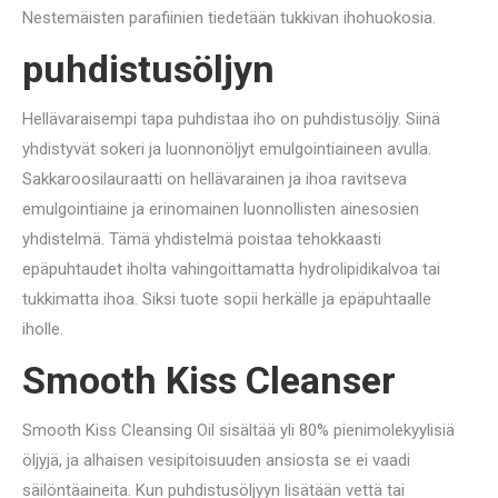
Nestemäisten parafiinien tiedetään tukkivan ihohuokosia.
puhdistusöljyn
Hellävaraisempi tapa puhdistaa iho on puhdistusöljy. Siinä
yhdistyvät sokeri ja luonnonöljyt emulgointiaineen avulla.
Sakkaroosilauraatti on hellävarainen ja ihoa ravitseva
emulgointiaine ja erinomainen luonnollisten ainesosien
yhdistelmä. Tämä yhdistelmä poistaa tehokkaasti
epäpuhtaudet iholta vahingoittamatta hydrolipidikalvoa tai
tukkimatta ihoa. Siksi tuote sopii herkälle ja epäpuhtaalle
iholle.
Smooth Kiss Cleanser
Smooth Kiss Cleansing Oil sisältää yli 80% pienimolekyylisiä
öljyjä, ja alhaisen vesipitoisuuden ansiosta se ei vaadi
säilöntäaineita. Kun puhdistusöljyyn lisätään vettä tai