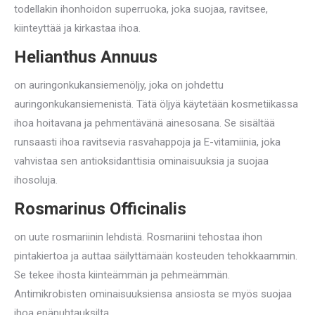
todellakin ihonhoidon superruoka, joka suojaa, ravitsee,
kiinteyttää ja kirkastaa ihoa.
Helianthus Annuus
on auringonkukansiemenöljy, joka on johdettu
auringonkukansiemenistä. Tätä öljyä käytetään kosmetiikassa
ihoa hoitavana ja pehmentävänä ainesosana. Se sisältää
runsaasti ihoa ravitsevia rasvahappoja ja E-vitamiinia, joka
vahvistaa sen antioksidanttisia ominaisuuksia ja suojaa
ihosoluja.
Rosmarinus Officinalis
on uute rosmariinin lehdistä. Rosmariini tehostaa ihon
pintakiertoa ja auttaa säilyttämään kosteuden tehokkaammin.
Se tekee ihosta kiinteämmän ja pehmeämmän.
Antimikrobisten ominaisuuksiensa ansiosta se myös suojaa
ihoa epäpuhtauksilta.