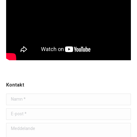
Kontakt
Namn *
E-post *
Meddelande