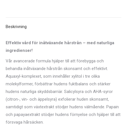
på
på
på
på
på
X
Pinterest
LinkedIn
WhatsApp
Facebook
Beskrivning
Effektiv vård för inåtväxande hårstrån – med naturliga
ingredienser!
Vår avancerade formula hjälper till att förebygga och
behandla inåtväxande hårstrån skonsamt och effektivt.
Aquaxyl-komplexet, som innehåller xylitol i tre olika
molekylformer, förbättrar hudens fuktbalans och stärker
hudens naturliga skyddsbarriär. Salicylsyra och AHA-syror
(citron-, vin- och äppelsyra) exfolierar huden skonsamt,
samtidigt som växtextrakt stödjer hudens välmående. Papain
och papayaextrakt stödjer hudens förnyelse och hjälper till att
försvaga hårsäcken.