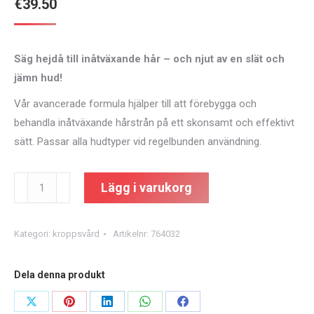
€
39.50
Säg hejdå till inåtväxande hår – och njut av en slät och
jämn hud!
Vår avancerade formula hjälper till att förebygga och
behandla inåtväxande hårstrån på ett skonsamt och effektivt
sätt. Passar alla hudtyper vid regelbunden användning.
Ingrown
Lägg i varukorg
Hair
Inhibitor
Kategori:
kroppsvård
Artikelnr:
764032
roll-
on
50ml
Dela denna produkt
mängd
Dela
Dela
Dela
Dela
Dela