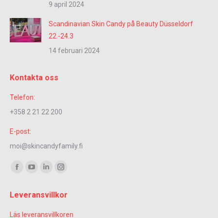
9 april 2024
Scandinavian Skin Candy på Beauty Düsseldorf
22.-24.3
14 februari 2024
Kontakta oss
Telefon:
+358 2 21 22 200
E-post:
moi@skincandyfamily.fi
Du hittar oss på:
Facebook-
YouTube-
Linkedin-
Instagram-
sidan
sidan
sidan
sidan
Leveransvillkor
öppnas
öppnas
öppnas
öppnas
i
i
i
i
Läs leveransvillkoren