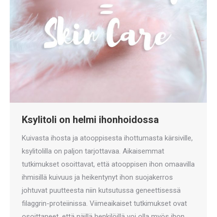
Ksylitoli on helmi ihonhoidossa
Kuivasta ihosta ja atooppisesta ihottumasta kärsiville,
ksylitolilla on paljon tarjottavaa. Aikaisemmat
tutkimukset osoittavat, että atooppisen ihon omaavilla
ihmisillä kuivuus ja heikentynyt ihon suojakerros
johtuvat puutteesta niin kutsutussa geneettisessä
filaggrin-proteiinissa. Viimeaikaiset tutkimukset ovat
osoittaneet, että näillä henkilöillä voi olla myös ihon