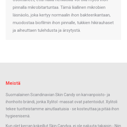
pinnalla mikrobitartuntaa. Tämä liiallinen mikrobien
läsnäolo, joka kertyy normaalin ihon bakteerikantaan,
muodostaa biofilmin ihon pinnalle, tukkien hikirauhaset
ja aiheuttaen tulehdusta ja ärsytystä.
Meistä
Suomalainen Scandinavian Skin Candy on karvanpoisto- ja
ihonhoito brändi, jonka Xylitol -massat ovat patentoidut. Xylitoli
tekee tuotteistamme ainutlaatuisia - se kosteuttaa ja pitää ihon
hygieenisenä.
Kun olet kerran kokeillut Skin Candya, ei ole paluuta takaisin - Niin