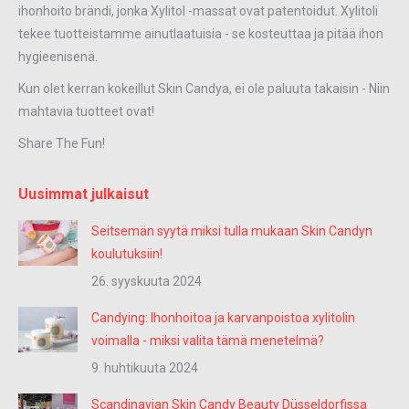
ihonhoito brändi, jonka Xylitol -massat ovat patentoidut. Xylitoli
tekee tuotteistamme ainutlaatuisia - se kosteuttaa ja pitää ihon
hygieenisenä.
Kun olet kerran kokeillut Skin Candya, ei ole paluuta takaisin - Niin
mahtavia tuotteet ovat!
Share The Fun!
Uusimmat julkaisut
Seitsemän syytä miksi tulla mukaan Skin Candyn
koulutuksiin!
26. syyskuuta 2024
Candying: Ihonhoitoa ja karvanpoistoa xylitolin
voimalla - miksi valita tämä menetelmä?
9. huhtikuuta 2024
Scandinavian Skin Candy Beauty Düsseldorfissa