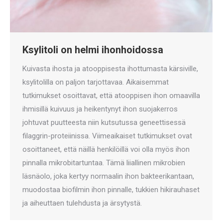
Ksylitoli on helmi ihonhoidossa
Kuivasta ihosta ja atooppisesta ihottumasta kärsiville,
ksylitolilla on paljon tarjottavaa. Aikaisemmat
tutkimukset osoittavat, että atooppisen ihon omaavilla
ihmisillä kuivuus ja heikentynyt ihon suojakerros
johtuvat puutteesta niin kutsutussa geneettisessä
filaggrin-proteiinissa. Viimeaikaiset tutkimukset ovat
osoittaneet, että näillä henkilöillä voi olla myös ihon
pinnalla mikrobitartuntaa. Tämä liiallinen mikrobien
läsnäolo, joka kertyy normaalin ihon bakteerikantaan,
muodostaa biofilmin ihon pinnalle, tukkien hikirauhaset
ja aiheuttaen tulehdusta ja ärsytystä.