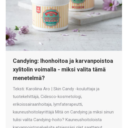
Candying: Ihonhoitoa ja karvanpoistoa
xylitolin voimalla - miksi valita tämä
menetelmä?
Teksti: Karoliina Aro | Skin Candy -kouluttaja ja
tuotekehittäjä, Cidesco-kosmetologi,
erikoissairaanhoitaja, lymfaterapeutti,
kauneushoitolayrittäjä Mitä on Candying ja miksi sinun
tulisi valita Candying-hoito? Kauneushoitoloista
karvanpoistopalveluita etsiessäsi olet saattanut