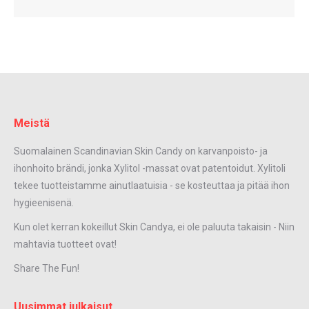
Meistä
Suomalainen Scandinavian Skin Candy on karvanpoisto- ja
ihonhoito brändi, jonka Xylitol -massat ovat patentoidut. Xylitoli
tekee tuotteistamme ainutlaatuisia - se kosteuttaa ja pitää ihon
hygieenisenä.
Kun olet kerran kokeillut Skin Candya, ei ole paluuta takaisin - Niin
mahtavia tuotteet ovat!
Share The Fun!
Uusimmat julkaisut