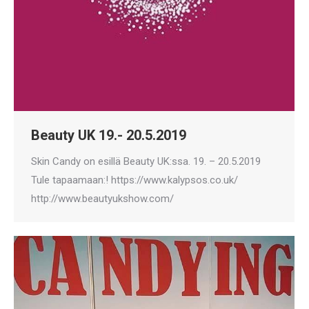
Beauty UK 19.- 20.5.2019
Skin Candy on esillä Beauty UK:ssa. 19. – 20.5.2019
Tule tapaamaan:! https://www.kalypsos.co.uk/
http://www.beautyukshow.com/