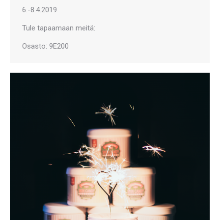
6.-8.4.2019
Tule tapaamaan meitä:
Osasto: 9E200