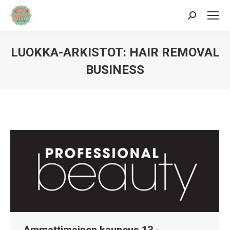
Hae:
LUOKKA-ARKISTOT:
HAIR REMOVAL
BUSINESS
Sinä olet täällä:
Ammattimainen kauneus 13.-