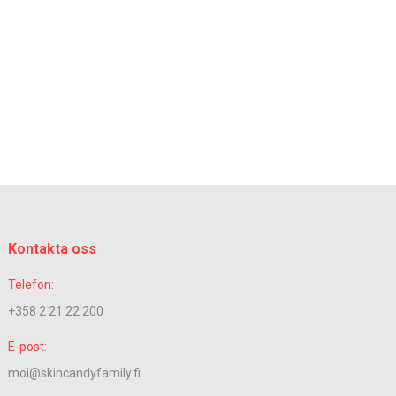
Kontakta oss
Telefon:
+358 2 21 22 200
E-post:
moi@skincandyfamily.fi