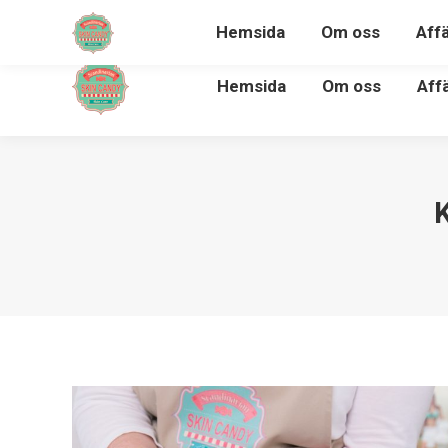
Hemsida
Om oss
Aff
Hemsida
Om oss
Aff