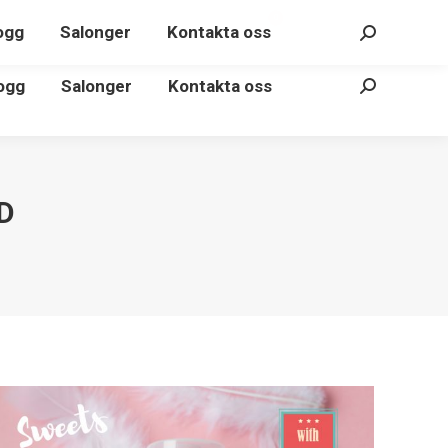
€
0.00
Logga in
0
ogg
Salonger
Kontakta oss
Sök:
ogg
Salonger
Kontakta oss
Sök:
D