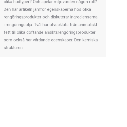
olika hudtyper? Och spelar miljövärden någon roll?
Den här artikeln jämför egenskaperna hos olika
rengöringsprodukter och diskuterar ingredienserna
i rengöringsolja. Tvål har utvecklats från animaliskt
fett till olika doftande ansiktsrengöringsprodukter
som också har vårdande egenskaper. Den kemiska
strukturen...